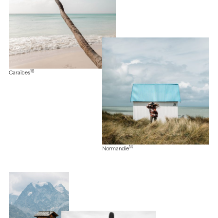
16
Caraïbes
14
Normandie