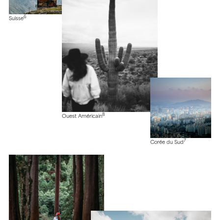
6
Suisse
8
Ouest Américain
7
Corée du Sud