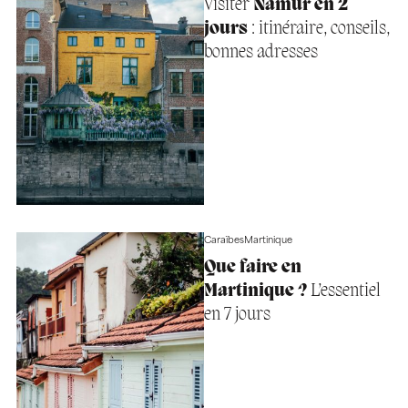
Visiter
Namur en 2
jours
: itinéraire, conseils,
bonnes adresses
Caraïbes
Martinique
Que faire en
Martinique ?
L’essentiel
en 7 jours