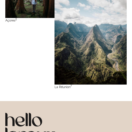
2
Açores
7
La Réunion