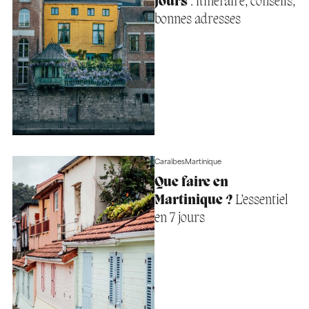
jours
: itinéraire, conseils,
bonnes adresses
Caraïbes
Martinique
Que faire en
Martinique ?
L’essentiel
en 7 jours