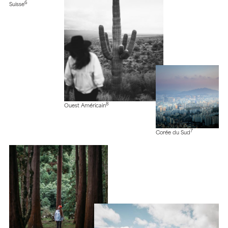
6
Suisse
8
Ouest Américain
7
Corée du Sud