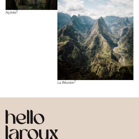
2
Açores
7
La Réunion