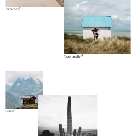
16
Caraïbes
14
Normandie
6
Suisse