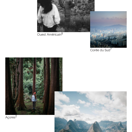
8
Ouest Américain
7
Corée du Sud
2
Açores