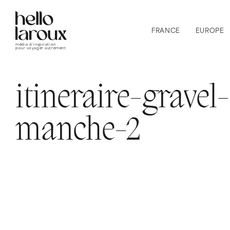
FRANCE
EUROPE
média d’inspiration
pour voyager autrement
itineraire-gravel-
manche-2