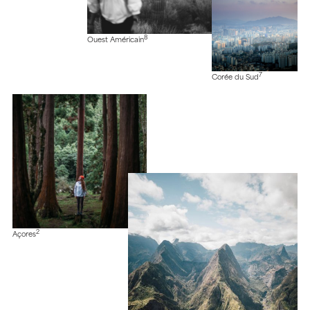
8
Ouest Américain
7
Corée du Sud
2
Açores