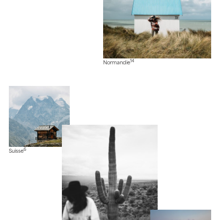
14
Normandie
6
Suisse