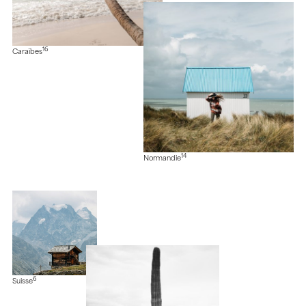
16
Caraïbes
14
Normandie
6
Suisse