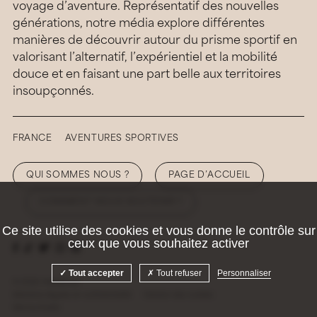
voyage d’aventure. Représentatif des nouvelles
générations, notre média explore différentes
manières de découvrir autour du prisme sportif en
valorisant l’alternatif, l’expérientiel et la mobilité
douce et en faisant une part belle aux territoires
insoupçonnés.
FRANCE
AVENTURES SPORTIVES
QUI SOMMES NOUS ?
PAGE D’ACCUEIL
COMMENT NOUS SOUTENIR ?
Ce site utilise des cookies et vous donne le contrôle sur
ceux que vous souhaitez activer
Tout accepter
Tout refuser
Personnaliser
© 2026 Hellolaroux
Mentions légales et confidentialité
Gestion des cookies
Site by
Krabb