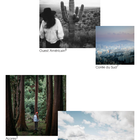
8
Ouest Américain
7
Corée du Sud
2
Açores