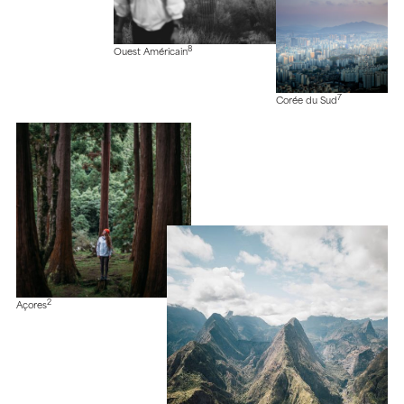
8
Ouest Américain
7
Corée du Sud
2
Açores