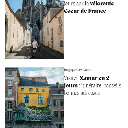
jours sur la
véloroute
Coeur de France
Belgique
City Guide
Visiter
Namur en 2
jours
: itinéraire, conseils,
bonnes adresses