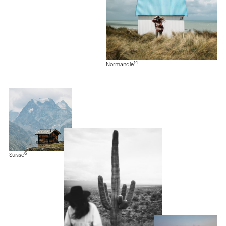
14
Normandie
6
Suisse