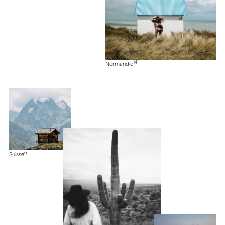
14
Normandie
6
Suisse