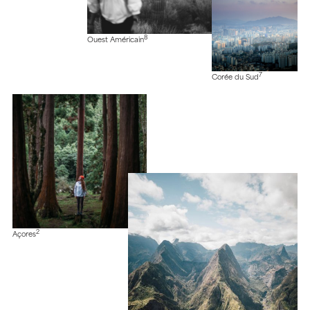
8
Ouest Américain
7
Corée du Sud
2
Açores