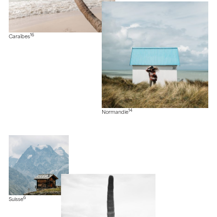
16
Caraïbes
14
Normandie
6
Suisse