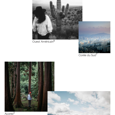
8
Ouest Américain
7
Corée du Sud
2
Açores