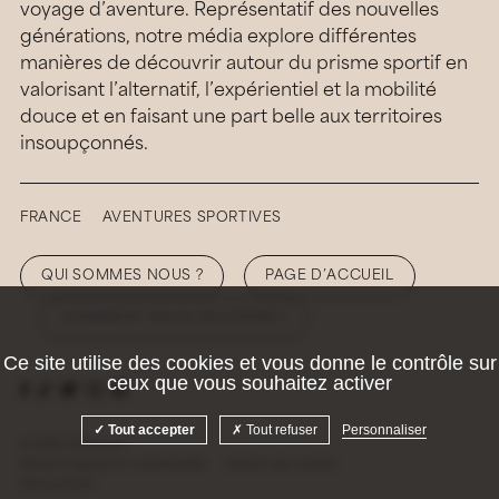
voyage d’aventure. Représentatif des nouvelles
générations, notre média explore différentes
manières de découvrir autour du prisme sportif en
valorisant l’alternatif, l’expérientiel et la mobilité
douce et en faisant une part belle aux territoires
insoupçonnés.
FRANCE
AVENTURES SPORTIVES
QUI SOMMES NOUS ?
PAGE D’ACCUEIL
COMMENT NOUS SOUTENIR ?
Ce site utilise des cookies et vous donne le contrôle sur
ceux que vous souhaitez activer
Tout accepter
Tout refuser
Personnaliser
© 2026 Hellolaroux
Mentions légales et confidentialité
Gestion des cookies
Site by
Krabb