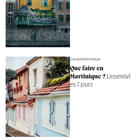
Caraïbes
Martinique
Que faire en
Martinique ?
L’essentiel
en 7 jours