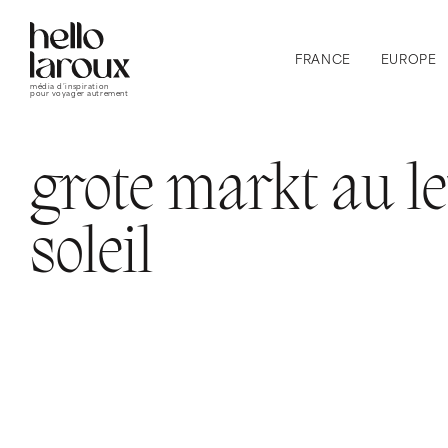
FRANCE
EUROPE
média d’inspiration
pour voyager autrement
grote markt au l
soleil