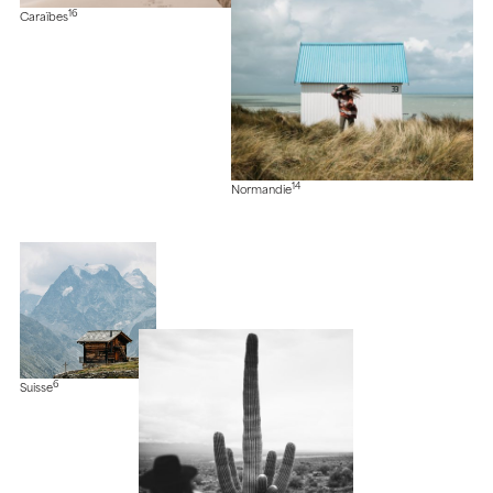
16
Caraïbes
14
Normandie
6
Suisse