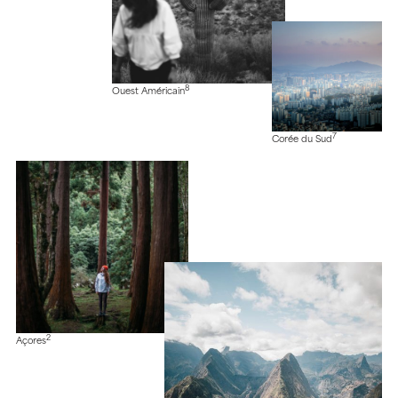
8
Ouest Américain
7
Corée du Sud
2
Açores