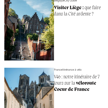
Belgique
City Guide
Visiter Liège :
que faire
dans la Cité ardente ?
France
Itinérance à vélo
V46 : notre itinéraire de 7
jours sur la
véloroute
Coeur de France