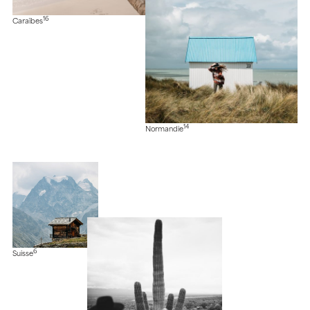
16
Caraïbes
14
Normandie
6
Suisse