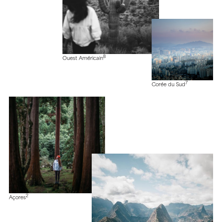
8
Ouest Américain
7
Corée du Sud
2
Açores