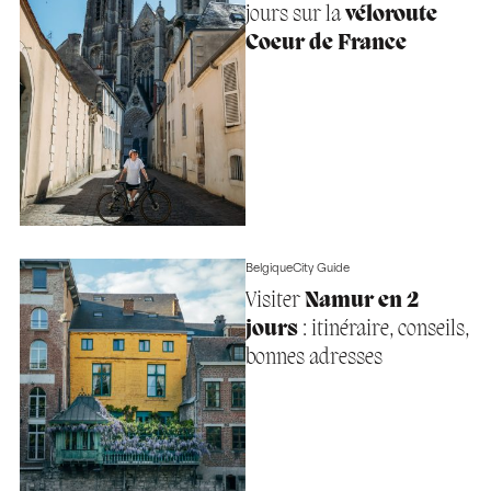
jours sur la
véloroute
Coeur de France
Belgique
City Guide
Visiter
Namur en 2
jours
: itinéraire, conseils,
bonnes adresses