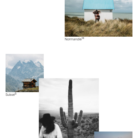
14
Normandie
6
Suisse