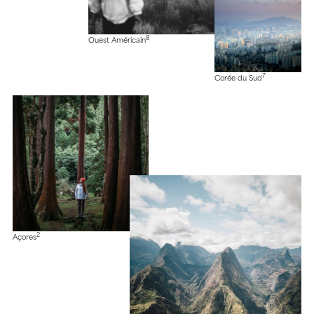
8
Ouest Américain
7
Corée du Sud
2
Açores