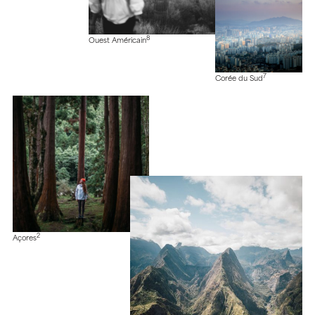
8
Ouest Américain
7
Corée du Sud
2
Açores