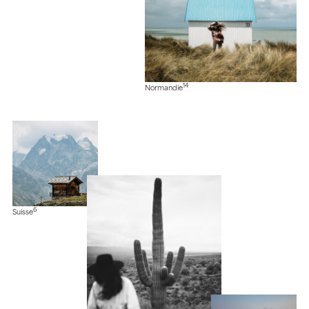
14
Normandie
6
Suisse