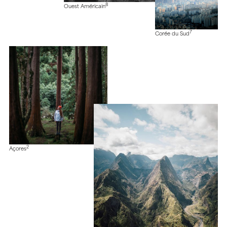
8
Ouest Américain
7
Corée du Sud
2
Açores