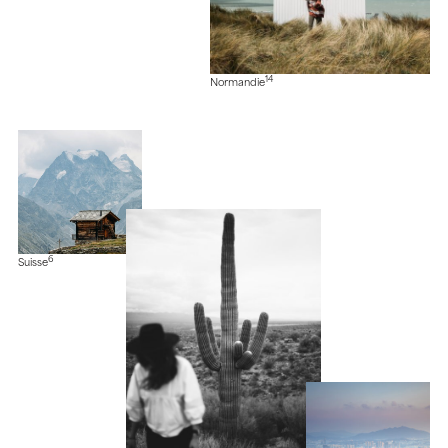
14
Normandie
6
Suisse