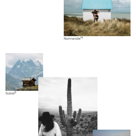
14
Normandie
6
Suisse