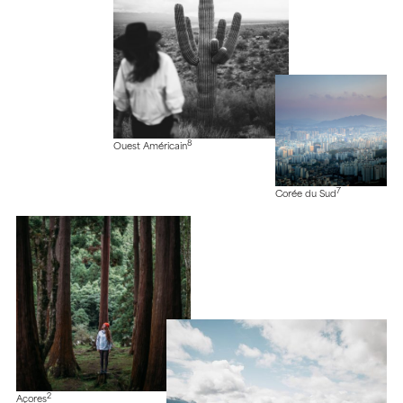
8
Ouest Américain
7
Corée du Sud
2
Açores