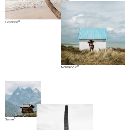
16
Caraïbes
14
Normandie
6
Suisse