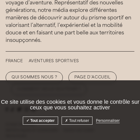
voyage d’aventure. Représentatif des nouvelles
générations, notre média explore différentes
manières de découvrir autour du prisme sportif en
valorisant l’alternatif, l’expérientiel et la mobilité
douce et en faisant une part belle aux territoires
insoupçonnés.
FRANCE
AVENTURES SPORTIVES
QUI SOMMES NOUS ?
PAGE D’ACCUEIL
COMMENT NOUS SOUTENIR ?
Ce site utilise des cookies et vous donne le contrôle sur
ceux que vous souhaitez activer
Tout accepter
Tout refuser
Personnaliser
© 2026 Hellolaroux
Mentions légales et confidentialité
Gestion des cookies
Site by
Krabb