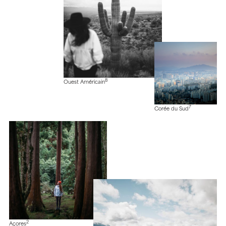
8
Ouest Américain
7
Corée du Sud
2
Açores