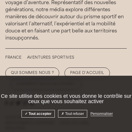
voyage d’aventure. Représentatif des nouvelles
générations, notre média explore différentes
manières de découvrir autour du prisme sportif en
valorisant l’alternatif, l’expérientiel et la mobilité
douce et en faisant une part belle aux territoires
insoupçonnés.
FRANCE
AVENTURES SPORTIVES
QUI SOMMES NOUS ?
PAGE D’ACCUEIL
COMMENT NOUS SOUTENIR ?
Ce site utilise des cookies et vous donne le contrôle sur
ceux que vous souhaitez activer
Tout accepter
Tout refuser
Personnaliser
© 2026 Hellolaroux
Mentions légales et confidentialité
Gestion des cookies
Site by
Krabb