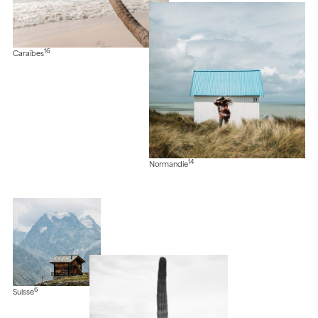
16
Caraïbes
14
Normandie
6
Suisse