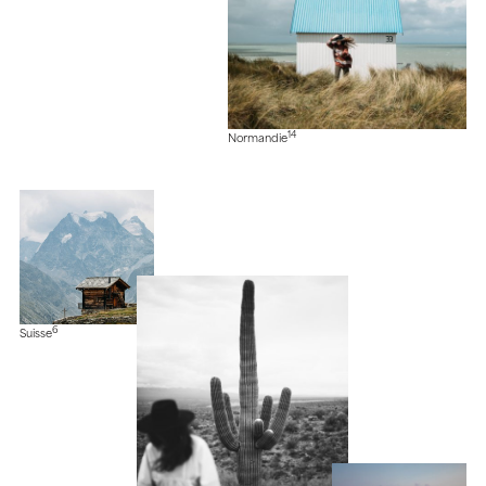
14
Normandie
6
Suisse