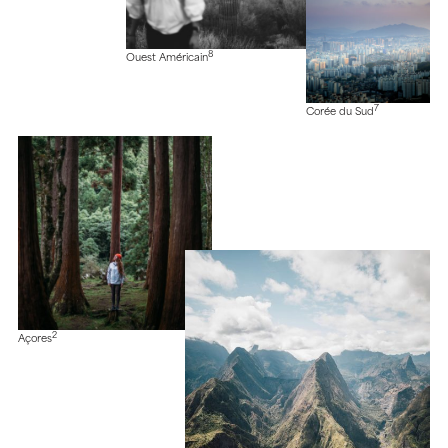
8
Ouest Américain
7
Corée du Sud
2
Açores