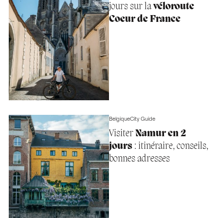
jours sur la
véloroute
Coeur de France
Belgique
City Guide
Visiter
Namur en 2
jours
: itinéraire, conseils,
bonnes adresses