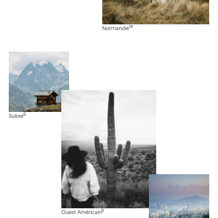
14
Normandie
6
Suisse
8
Ouest Américain