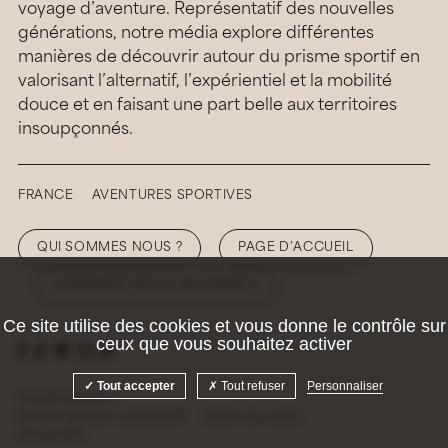
voyage d’aventure. Représentatif des nouvelles
générations, notre média explore différentes
manières de découvrir autour du prisme sportif en
valorisant l’alternatif, l’expérientiel et la mobilité
douce et en faisant une part belle aux territoires
insoupçonnés.
FRANCE
AVENTURES SPORTIVES
QUI SOMMES NOUS ?
PAGE D’ACCUEIL
COMMENT NOUS SOUTENIR ?
Ce site utilise des cookies et vous donne le contrôle sur
ceux que vous souhaitez activer
Tout accepter
Tout refuser
Personnaliser
© 2026 Hellolaroux
Mentions légales et confidentialité
Gestion des cookies
Site by
Krabb