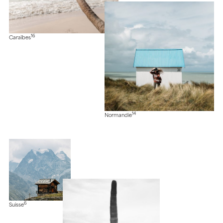
16
Caraïbes
14
Normandie
6
Suisse