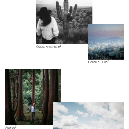
8
Ouest Américain
7
Corée du Sud
2
Açores