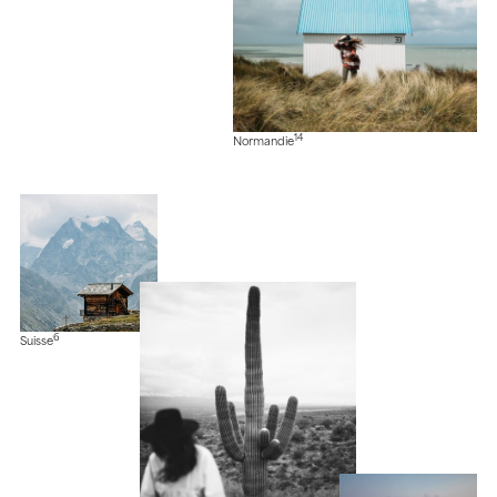
14
Normandie
6
Suisse