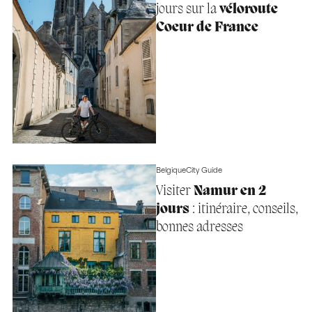
jours sur la
véloroute
Coeur de France
Belgique
City Guide
Visiter
Namur en 2
jours
: itinéraire, conseils,
bonnes adresses