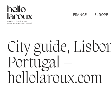
FRANCE
EUROPE
média d’inspiration
pour voyager autrement
City guide, Lisbo
Portugal –
hellolaroux.com