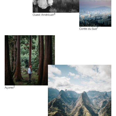
8
Ouest Américain
7
Corée du Sud
2
Açores