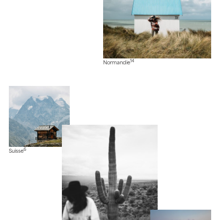
14
Normandie
6
Suisse