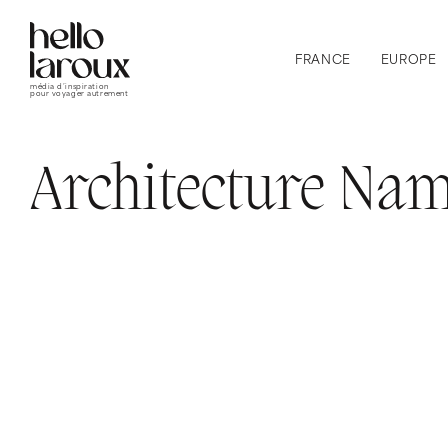
FRANCE
EUROPE
média d’inspiration
pour voyager autrement
Architecture Na