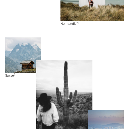
14
Normandie
6
Suisse