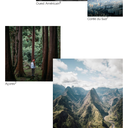
8
Ouest Américain
7
Corée du Sud
2
Açores