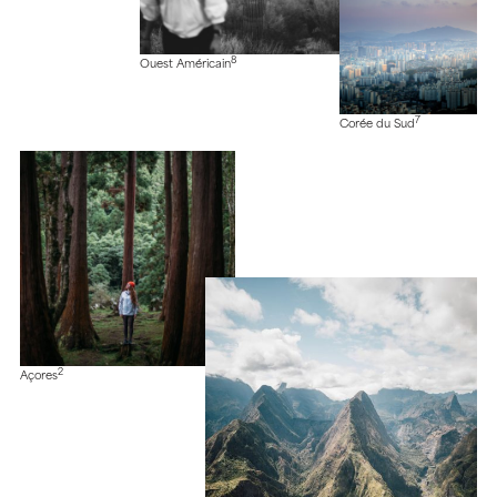
8
Ouest Américain
7
Corée du Sud
2
Açores