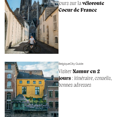
jours sur la
véloroute
Coeur de France
Belgique
City Guide
Visiter
Namur en 2
jours
: itinéraire, conseils,
bonnes adresses