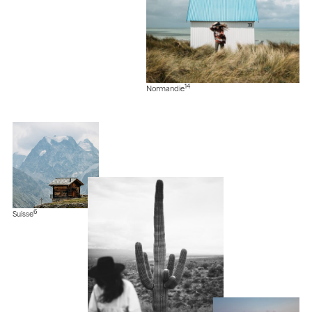
14
Normandie
6
Suisse