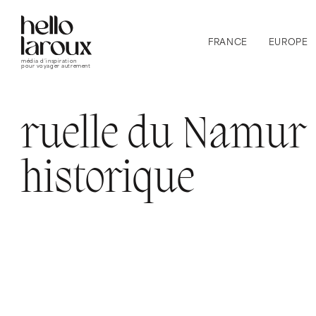
FRANCE
EUROPE
média d’inspiration
pour voyager autrement
ruelle du Namur
historique