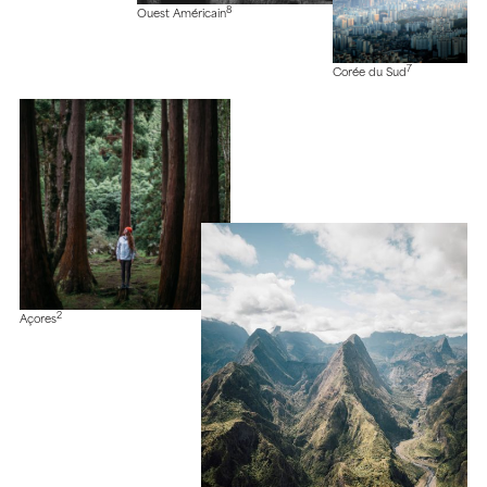
8
Ouest Américain
7
Corée du Sud
2
Açores