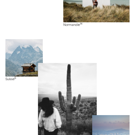
14
Normandie
6
Suisse