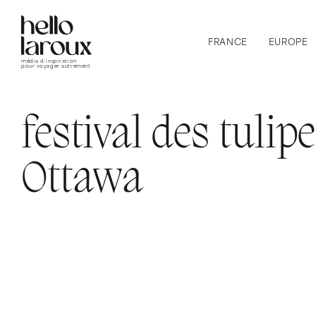
FRANCE
EUROPE
média d’inspiration
pour voyager autrement
festival des tulip
Ottawa