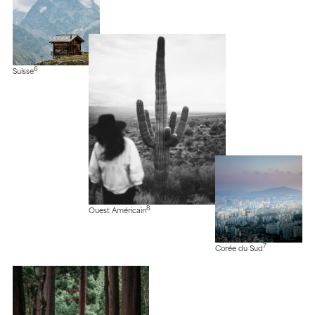
6
Suisse
8
Ouest Américain
7
Corée du Sud