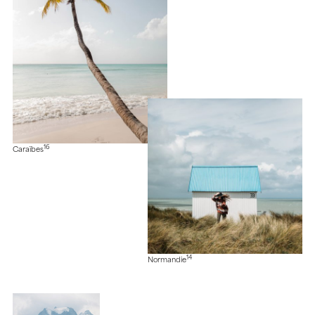
16
Caraïbes
14
Normandie