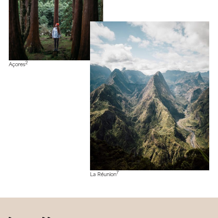
2
Açores
7
La Réunion