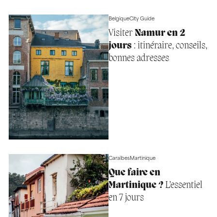
Belgique
City Guide
Visiter
Namur en 2
jours
: itinéraire, conseils,
bonnes adresses
Caraïbes
Martinique
Que faire en
Martinique ?
L’essentiel
en 7 jours