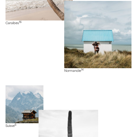
16
Caraïbes
14
Normandie
6
Suisse