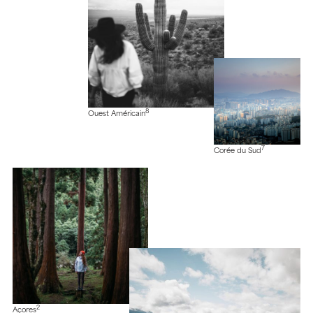
8
Ouest Américain
7
Corée du Sud
2
Açores