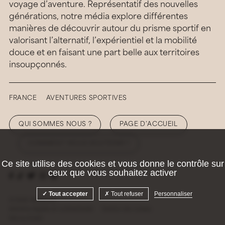
voyage d’aventure. Représentatif des nouvelles
générations, notre média explore différentes
manières de découvrir autour du prisme sportif en
valorisant l’alternatif, l’expérientiel et la mobilité
douce et en faisant une part belle aux territoires
insoupçonnés.
FRANCE
AVENTURES SPORTIVES
QUI SOMMES NOUS ?
PAGE D’ACCUEIL
COMMENT NOUS SOUTENIR ?
Ce site utilise des cookies et vous donne le contrôle sur
ceux que vous souhaitez activer
Tout accepter
Tout refuser
Personnaliser
© 2026 Hellolaroux
Mentions légales et confidentialité
Gestion des cookies
Site by
Krabb