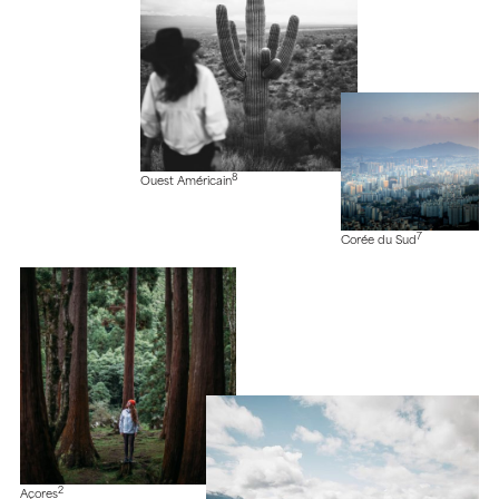
8
Ouest Américain
7
Corée du Sud
2
Açores