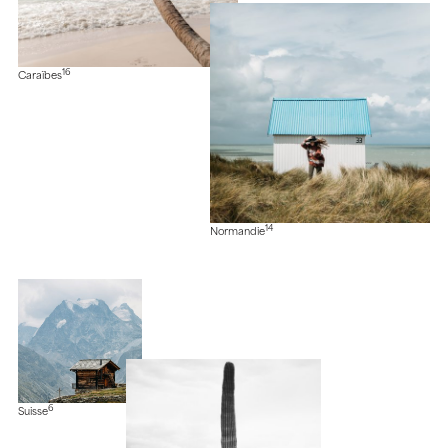
16
Caraïbes
14
Normandie
6
Suisse