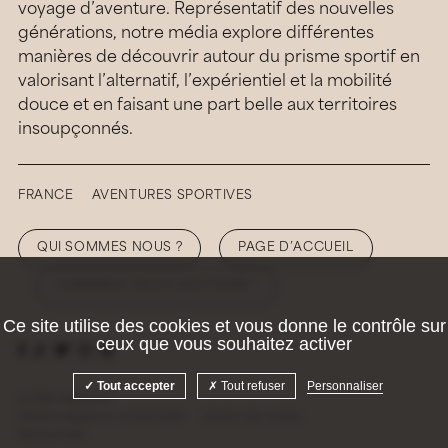
voyage d’aventure. Représentatif des nouvelles
générations, notre média explore différentes
manières de découvrir autour du prisme sportif en
valorisant l’alternatif, l’expérientiel et la mobilité
douce et en faisant une part belle aux territoires
insoupçonnés.
FRANCE
AVENTURES SPORTIVES
QUI SOMMES NOUS ?
PAGE D’ACCUEIL
COMMENT NOUS SOUTENIR ?
Ce site utilise des cookies et vous donne le contrôle sur
ceux que vous souhaitez activer
Tout accepter
Tout refuser
Personnaliser
© 2026 Hellolaroux
Mentions légales et confidentialité
Gestion des cookies
Site by
Krabb