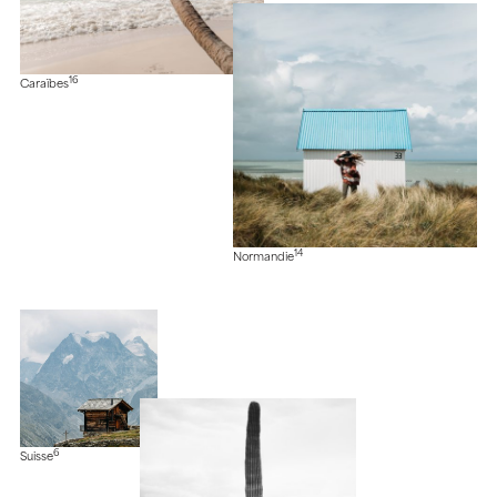
16
Caraïbes
14
Normandie
6
Suisse