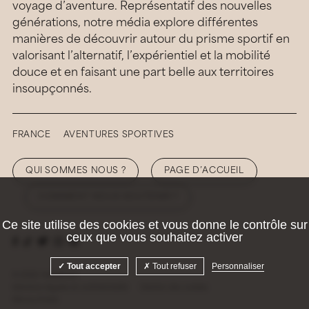
voyage d’aventure. Représentatif des nouvelles
générations, notre média explore différentes
manières de découvrir autour du prisme sportif en
valorisant l’alternatif, l’expérientiel et la mobilité
douce et en faisant une part belle aux territoires
insoupçonnés.
FRANCE
AVENTURES SPORTIVES
QUI SOMMES NOUS ?
PAGE D’ACCUEIL
COMMENT NOUS SOUTENIR ?
Ce site utilise des cookies et vous donne le contrôle sur
ceux que vous souhaitez activer
Tout accepter
Tout refuser
Personnaliser
© 2026 Hellolaroux
Mentions légales et confidentialité
Gestion des cookies
Site by
Krabb