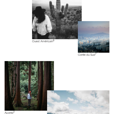
8
Ouest Américain
7
Corée du Sud
2
Açores