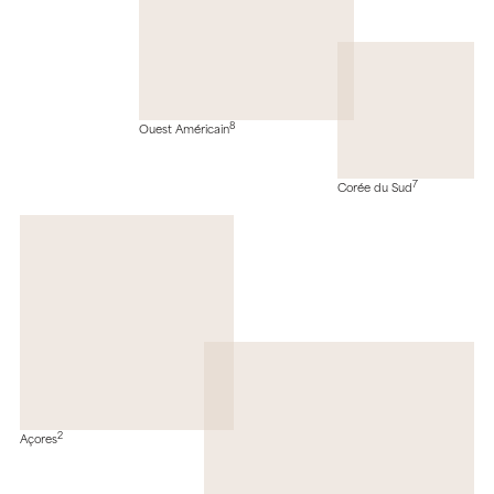
8
Ouest Américain
7
Corée du Sud
2
Açores