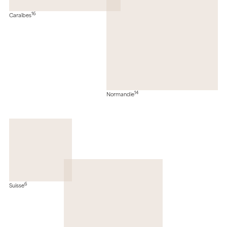
16
Caraïbes
14
Normandie
6
Suisse