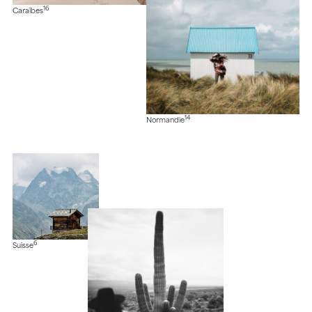
16
Caraïbes
14
Normandie
6
Suisse