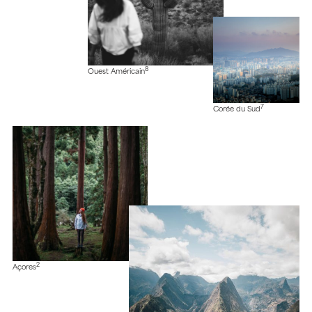
8
Ouest Américain
7
Corée du Sud
2
Açores