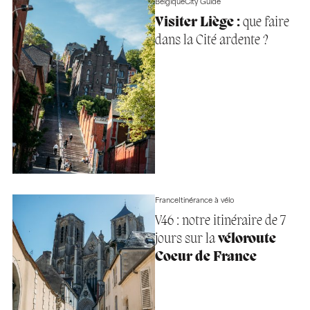
Belgique
City Guide
Visiter Liège :
que faire
dans la Cité ardente ?
France
Itinérance à vélo
V46 : notre itinéraire de 7
jours sur la
véloroute
Coeur de France