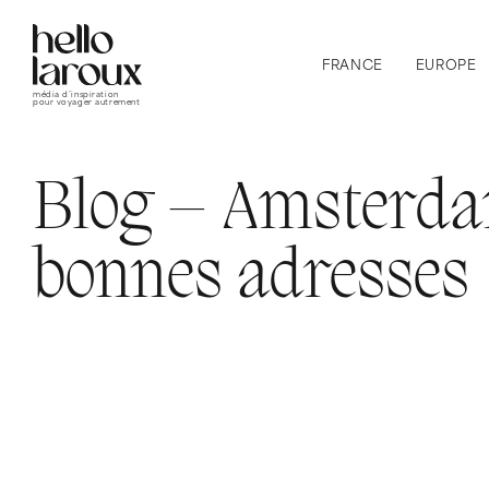
FRANCE
EUROPE
média d’inspiration
pour voyager autrement
Blog – Amsterd
bonnes adresses