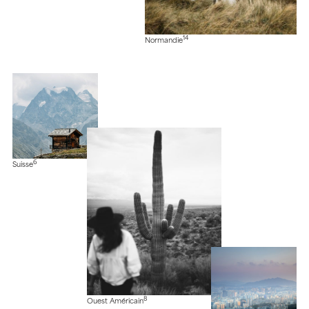
14
Normandie
6
Suisse
8
Ouest Américain