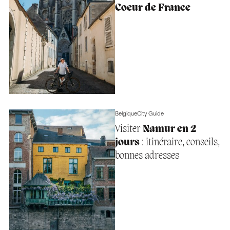
Coeur de France
Belgique
City Guide
Visiter
Namur en 2
jours
: itinéraire, conseils,
bonnes adresses