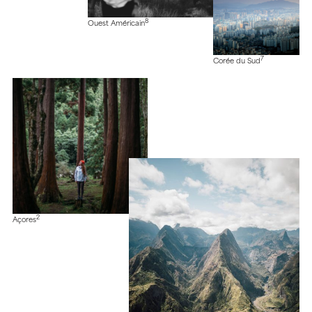
8
Ouest Américain
7
Corée du Sud
2
Açores