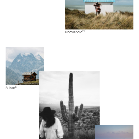
14
Normandie
6
Suisse