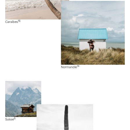
16
Caraïbes
14
Normandie
6
Suisse