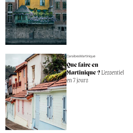
Caraïbes
Martinique
Que faire en
Martinique ?
L’essentiel
en 7 jours