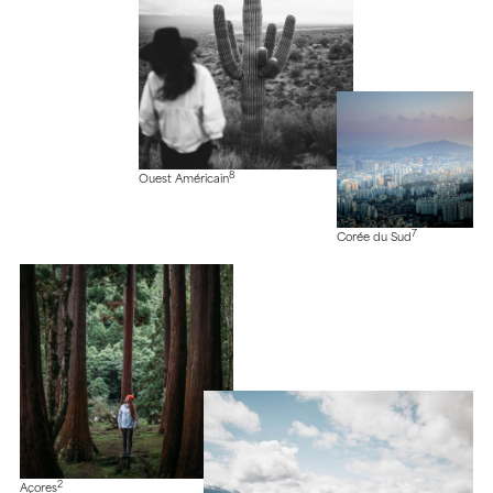
8
Ouest Américain
7
Corée du Sud
2
Açores