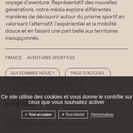
voyage d’aventure. Représentatif des nouvelles
générations, notre média explore différentes
manières de découvrir autour du prisme sportif en
valorisant l’alternatif, l’expérientiel et la mobilité
douce et en faisant une part belle aux territoires
insoupçonnés.
FRANCE
AVENTURES SPORTIVES
QUI SOMMES NOUS ?
PAGE D’ACCUEIL
COMMENT NOUS SOUTENIR ?
Ce site utilise des cookies et vous donne le contrôle sur
ceux que vous souhaitez activer
Tout accepter
Tout refuser
Personnaliser
© 2026 Hellolaroux
Mentions légales et confidentialité
Gestion des cookies
Site by
Krabb