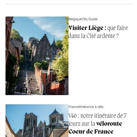
Belgique
City Guide
Visiter Liège :
que faire
dans la Cité ardente ?
France
Itinérance à vélo
V46 : notre itinéraire de 7
jours sur la
véloroute
Coeur de France