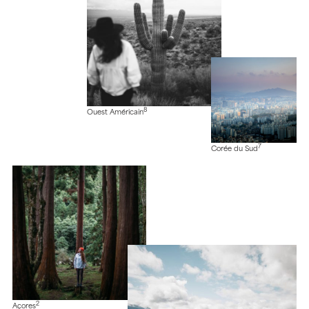
8
Ouest Américain
7
Corée du Sud
2
Açores