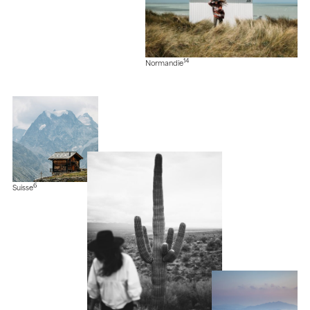
14
Normandie
6
Suisse