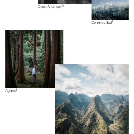
8
Ouest Américain
7
Corée du Sud
2
Açores