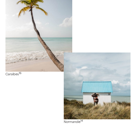
16
Caraïbes
14
Normandie