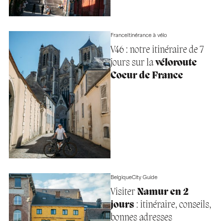
France
Itinérance à vélo
V46 : notre itinéraire de 7
jours sur la
véloroute
Coeur de France
Belgique
City Guide
Visiter
Namur en 2
jours
: itinéraire, conseils,
bonnes adresses