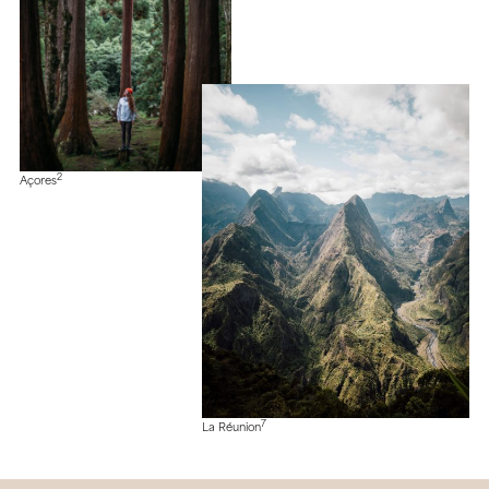
2
Açores
7
La Réunion