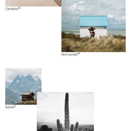
16
Caraïbes
14
Normandie
6
Suisse