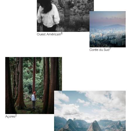
8
Ouest Américain
7
Corée du Sud
2
Açores