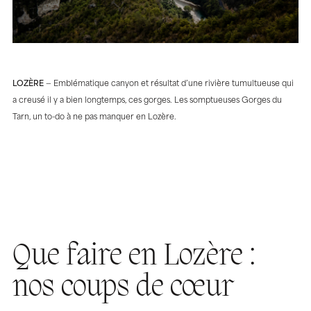
LOZÈRE
— Emblématique canyon et résultat d’une rivière tumultueuse qui
a creusé il y a bien longtemps, ces gorges. Les somptueuses Gorges du
Tarn, un to-do à ne pas manquer en Lozère.
Que faire en Lozère :
nos coups de cœur