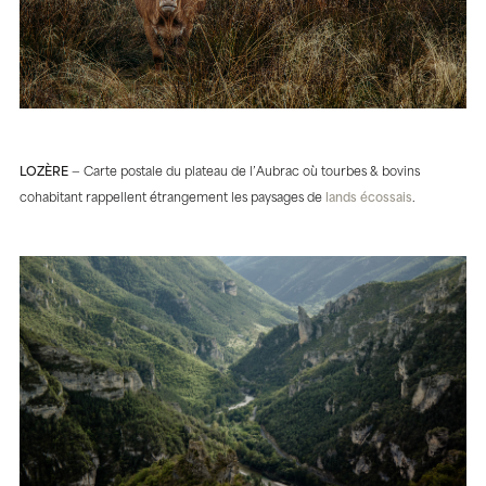
LOZÈRE
— Carte postale du plateau de l’Aubrac où tourbes & bovins
cohabitant rappellent étrangement les paysages de
lands écossais
.