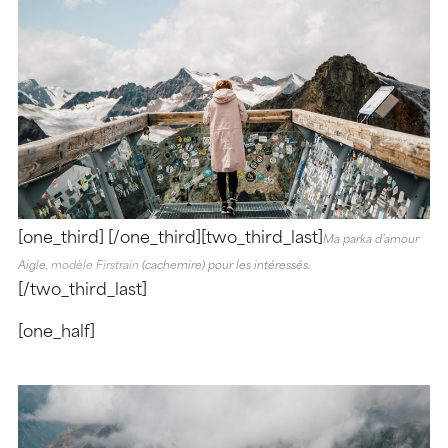
[one_third]
.
[/one_third][two_third_last]
Ma parka d’amour
Aigle,
modèle Firstrain
(cachemire) pour les intéressés.
[/two_third_last]
[one_half]