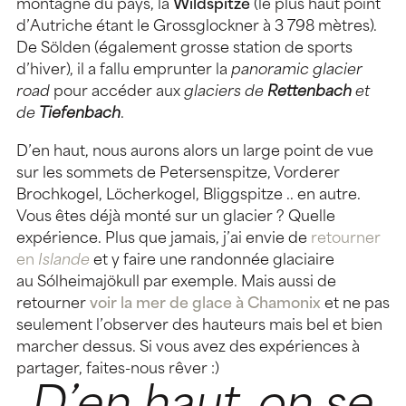
montagne du pays, la
Wildspitze
(le plus haut point
d’Autriche étant le Grossglockner à 3 798 mètres).
De Sölden (également grosse station de sports
d’hiver), il a fallu emprunter la
panoramic glacier
road
pour accéder aux
glaciers de
Rettenbach
et
de
Tiefenbach
.
D’en haut, nous aurons alors un large point de vue
sur les sommets de Petersenspitze, Vorderer
Brochkogel, Löcherkogel, Bliggspitze .. en autre.
Vous êtes déjà monté sur un glacier ? Quelle
expérience. Plus que jamais, j’ai envie de
retourner
en
Islande
et y faire une randonnée glaciaire
au Sólheimajökull par exemple. Mais aussi de
retourner
voir la mer de glace à Chamonix
et ne pas
seulement l’observer des hauteurs mais bel et bien
marcher dessus. Si vous avez des expériences à
partager, faites-nous rêver :)