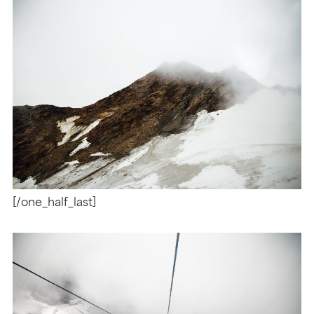
[/one_half_last]