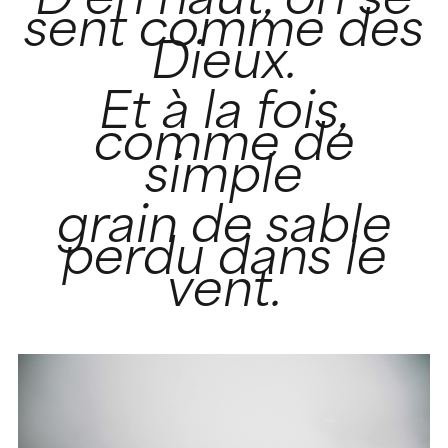
D’en haut, on se
sent comme des
Dieux.
Et à la fois,
comme de
simple
grain de sable
perdu dans le
vent.