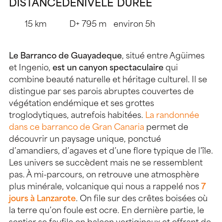
DISTANCE
DÉNIVELÉ
DURÉE
15 km
D+ 795 m
environ 5h
Le Barranco de Guayadeque
, situé entre Agüimes
et Ingenio,
est un canyon spectaculaire
qui
combine beauté naturelle et héritage culturel. Il se
distingue par ses parois abruptes couvertes de
végétation endémique et ses grottes
troglodytiques, autrefois habitées.
La randonnée
dans ce barranco de Gran Canaria
permet de
découvrir un paysage unique, ponctué
d’amandiers, d’agaves et d’une flore typique de l’île.
Les univers se succèdent mais ne se ressemblent
pas. À mi-parcours, on retrouve une atmosphère
plus minérale, volcanique qui nous a rappelé nos
7
jours à Lanzarote
. On file sur des crêtes boisées où
la terre qu’on foule est ocre. En dernière partie, le