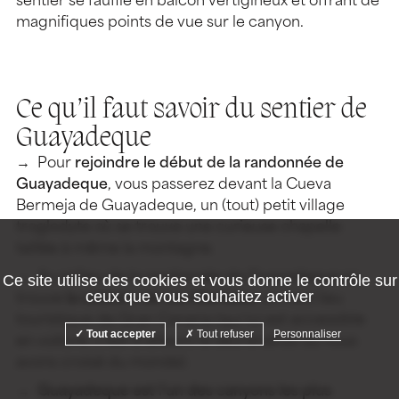
sentier se faufile en balcon vertigineux et offrant de
magnifiques points de vue sur le canyon.
Ce qu’il faut savoir du sentier de
Guayadeque
Pour
rejoindre le début de la randonnée de
Guayadeque
, vous passerez devant la Cueva
Bermeja de Guayadeque, un (tout) petit village
troglodyte où se trouve une curieuse chapelle
taillée à même la montagne.
Au milieu de la randonnée de Guayadeque se
Ce site utilise des cookies et vous donne le contrôle sur
ceux que vous souhaitez activer
trouve
la caldeira de Los Marteles
, un haut lieu
touristique de Gran Canaria (qui lui est accessible
Tout accepter
Tout refuser
Personnaliser
en voiture, c’est d’ailleurs le seul endroit où nous
avons croisé du monde).
Guayadeque est l’un des canyons les plus