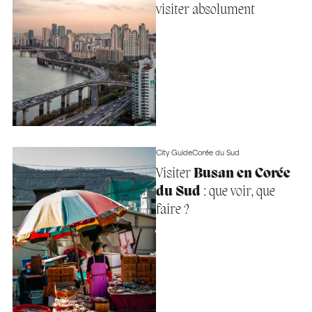
visiter absolument
City Guide
Corée du Sud
Visiter
Busan en Corée
du Sud
: que voir, que
faire ?