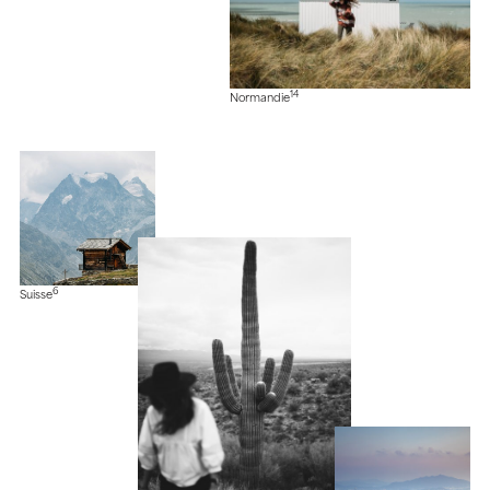
14
Normandie
6
Suisse