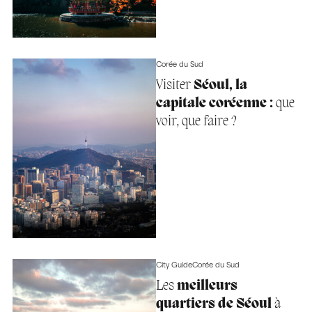
Corée du Sud
Visiter
Séoul, la
capitale coréenne :
que
voir, que faire ?
City Guide
Corée du Sud
Les
meilleurs
quartiers de Séoul
à