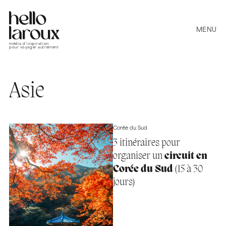
MENU
média d’inspiration
pour voyager autrement
Asie
Corée du Sud
3 itinéraires pour
organiser un
circuit en
Corée du Sud
(15 à 30
jours)