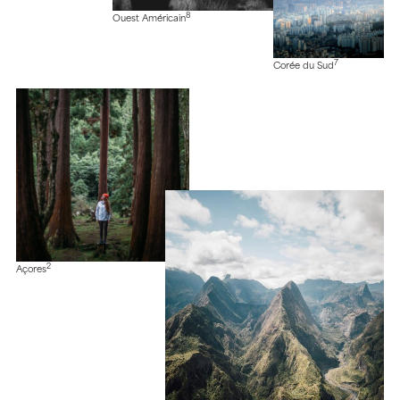
8
Ouest Américain
7
Corée du Sud
2
Açores