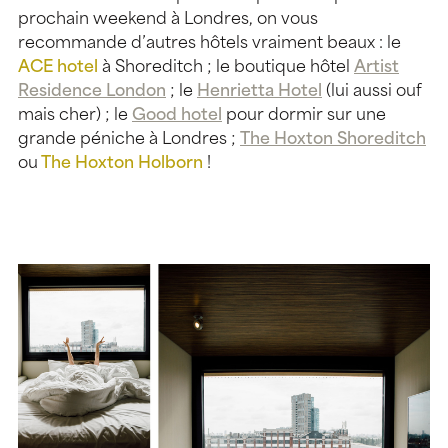
prochain weekend à Londres, on vous
recommande d’autres hôtels vraiment beaux : le
ACE hotel
à Shoreditch ; le boutique hôtel
Artist
Residence London
; le
Henrietta Hotel
(lui aussi ouf
mais cher) ; le
Good hotel
pour dormir sur une
grande péniche à Londres ;
The Hoxton Shoreditch
ou
The Hoxton Holborn
!