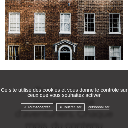
Ce site utilise des cookies et vous donne le contrôle sur
Rejoins notre
ceux que vous souhaitez activer
communauté
Tout accepter
Tout refuser
Personnaliser
d'aventuriers. Chaque
mois, du contenu