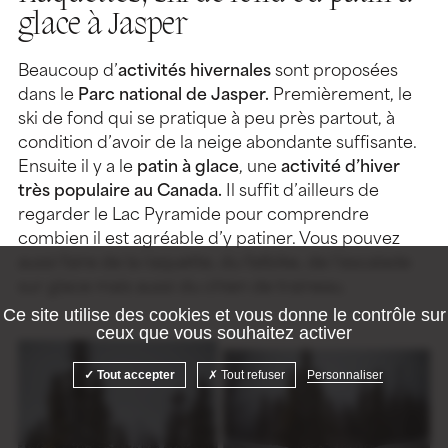
glace à Jasper
Beaucoup d’
activités hivernales
sont proposées
dans le
Parc national de Jasper.
Premièrement, le
ski de fond qui se pratique à peu près partout, à
condition d’avoir de la neige abondante suffisante.
Ensuite il y a le
patin à glace
, une
activité d’hiver
très populaire au Canada.
Il suffit d’ailleurs de
regarder le Lac Pyramide pour comprendre
combien il est agréable d’y patiner. Vous pouvez
aussi faire de la raquette, du fatbike, de l’escalade
sur glace mais aussi du chien de traineau.
Ce site utilise des cookies et vous donne le contrôle sur
ceux que vous souhaitez activer
Tout accepter
Tout refuser
Personnaliser